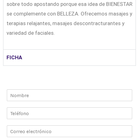
sobre todo apostando porque esa idea de BIENESTAR
se complemente con BELLEZA. Ofrecemos masajes y
terapias relajantes, masajes descontracturantes y
variedad de faciales.
FICHA
N
o
m
T
b
e
r
l
e
C
é
*
o
f