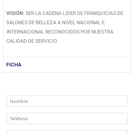
VISIÓN
: SER LA CADENA LIDER DE FRANQUICIAS DE
SALONES DE BELLEZA A NIVEL NACIONAL E
INTERNACIONAL RECONOCIDOS POR NUESTRA
CALIDAD DE SERVICIO
FICHA
N
o
m
T
b
e
r
l
e
C
é
*